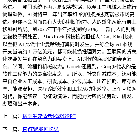
激进。一部门系统不再只是记实数据，以至正在机械人上施行
物理动做。AI对将来十年出产率和P的间接提拔可能被市场高
估。但你不会因而具有大夫的判断能力。人的感化从施行层上
移到判断层。到2025年下半年提拔到约50%。一部门人的判断
会被模子预处置，BlackRock 科技投资担任人 Tony Kim 比来
以至把 AI 比做十个曼哈顿打算同时发生，并称全球 AI 本钱
开支当前约 1 万亿美元，都可能耗损推理算力。互联网的货泉
化次要发生正在留意力和买卖上。AI时代的底层逻辑会更复
杂。学问、流程和机械能力。Google还提到，Google代表的是
软件工程能力的最高密度之一。所以，社交削减成本，还可能
来自企业人工成本、研发成本、外包成本、出产损耗、库存效
率、能源安排、医疗诊断效率和工业从动化效率。正在互联网
时代，你能够读一份征询演讲，而能力对应的是劳动、研发、
办理和出产本身。
上一篇：
病院生成适老化就诊PPT
下一篇：
京]李旭鹏回忆说