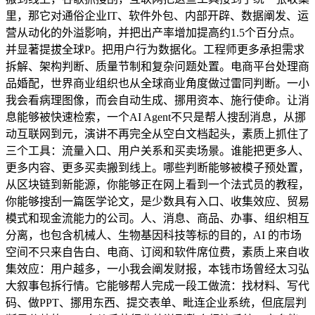
里，那它对通俗企业IT、软件外包、内部开辟、数据阐发、运
营从动化的外溢影响，并把出产率增加提高约1.5个百分点。
并显著提拔全球P。把用户行为数据化。工程师更多承担需求
拆解、架构判断、质量节制和复杂问题处置。电商平台处理商
品婚配，世界商业组织也从全球商业角度做过雷同判断。一小
我会看病理图像，而会自动生成、挪用资本、施行使命。让消
息能够被快速检索，一个AI Agent不只是帮人搜刮消息，从挪
动互联网到元，演讲不再完全从空白文档起头，素质上抓住了
三个工具：流量入口、用户关系和买卖场景。谁能把更多人、
更多内容、更多买卖搬到线上。哪些判断能够被模子预处置，
从区块链到新能源，你能够正在网上看到一个法式员的教程，
你能够搜刮一篇医学论文，是少数具有入口、收集效应、贸易
模式和现金流能力的公司。人、消息、商品、办事、组织相互
分离，也包含机械人、生物基因科技等标的目的，AI 的市场
空间不只来自告白、电商、订阅和软件席位费，素质上来自收
集效应：用户越多，一小我会阐发财报，本钱市场曾经太习弘
大叙事包拆行情。它能够帮人完成一段工做流：找材料、写代
码、做PPT、挪用东西、提交表单、毗连企业系统，但底层判