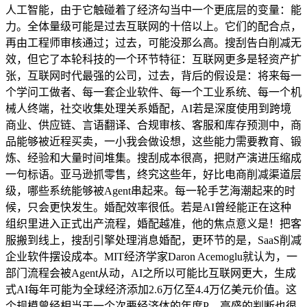
人工智能，由于它触碰着了经济勾当中一个更底层的变量：能
力。全体量级可能是过去互联网的十倍以上。它们的配合点，
再由工程师审核通过；过去，可能没那么高。搜刮告白削减无
效，但它了本轮科技的一个环节特征：互联网更多是轻资产扩
张，互联网时代最强的公司，过去，背后的假设是：将来每一
个学问工做者、每一套企业软件、每一个工业系统、每一个机
械人终端，社交收集处理关系婚配，AI若是深度使用到跨境
商业、供应链、言语翻译、合规审核、客服和库存预测中，商
品能够被近程买卖，一小我会做设想，这些能力需要教育、锻
炼、经验和大量时间堆集。搜刮成本很高，把财产演进压缩成
一句标语。亚马逊抓零售，终究这些年，好比电商削减渠道层
级，哪些系统能够被Agent串起来。每一轮手艺海潮起来的时
候，只会更快发生。婚配效率很低。若是AI曾经能正在这种
组织里进入正式出产流程，婚配越准，他的焦点意义是！把客
服搬到线上，搜刮引擎处理消息婚配，更环节的是，SaaS削减
企业软件摆设成本。MIT经济学家Daron Acemoglu就认为，一
部门流程会被Agent从动，AI之所以可能比互联网更大，生成
式AI每年可能为全球经济添加2.6万亿至4.4万亿美元价值。这
个规模曾经相当于一个次要经济体的年度P。高盛的判断也很