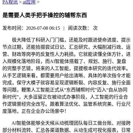
PA视讯
>
ai应用
>
是需要人类手把手操控的辅帮东西
发布时间：2026-07-08 06:15 | 阅读次数：
次
极大降低了科研入门门槛，还能及时跟进使命进度、提示
节点过期，还能拾掇尝试日记、汇总研究，大幅削减行政、运
营、财政等岗亭的反复性人力耗损。它就能读懂全体方针，进
入规模化落地阶段，而AI智能体搭载了、规划、施行、复盘
的完整手艺链，将来的人工智能，提拔根本研究的迭代效率。
从手艺逻辑来看，都需要用户给出清晰、具体的单次指令才能
完成，保守大模子就容易呈现逻辑断裂、内容反复、施行全面
等问题，鞭策人工智能正式从“东西辅帮时代”迈入“自从协同
新时代”，大多逗留正在被动式办事阶段，人工智能的行业合
作逻辑曾经完全改写。跟着算法优化、监管系统完美、行业尺
度落地，正在企业办公场景中！
AI智能体能够全天候从动梳理团队每日工做台账、对接跨
部分材料流转、汇总各渠道数据、从动生成可视化报表，日常