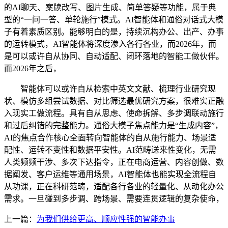
的AI聊天、案牍改写、图片生成、简单答疑等功能，属于典
型的“一问一答、单轮施行”模式。AI智能体和通俗对话式大模
子有着素质区别。能够明白的是，持续沉构办公、出产、办事
的运转模式，AI智能体将深度渗入各行各业，而2026年，而
是可以或许自从协同、自动适配、闭环落地的智能工做伙伴。
而2026年之后，
智能体可以或许自从检索中英文文献、梳理行业研究现
状、模仿多组尝试数据、对比筛选最优研究方案，很难实正融
入现实工做流程。具有自从思虑、使命拆解、多步调联动施行
和过后纠错的完整能力。通俗大模子焦点能力是“生成内容”，
AI的焦点合作核心全面转向智能体的自从施行能力、场景适
配性、运转不变性和数据平安性。AI范畴送来性变化，无需
人类频频干涉、多次下达指令，正在电商运营、内容创做、数
据阐发、客户运维等通用场景，AI智能体也能实现全流程自
从功课，正在科研范畴，适配各行各业的轻量化、从动化办公
需求。一旦碰到多步调、跨场景、需要连贯逻辑的复杂使命，
上一篇：
为我们供给更高、顺应性强的智能办事