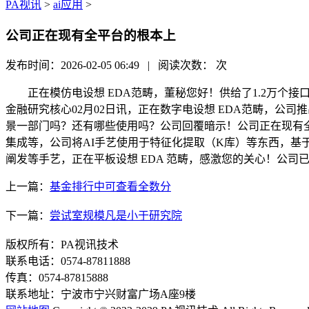
PA视讯
>
ai应用
>
公司正在现有全平台的根本上
发布时间：2026-02-05 06:49 | 阅读次数：
次
正在模仿电设想 EDA范畴，董秘您好！供给了1.2万个接口
金融研究核心02月02日讯，正在数字电设想 EDA范畴，公司推
景一部门吗？还有哪些使用吗？公司回覆暗示！公司正在现有
集成等，公司将AI手艺使用于特征化提取（K库）等东西，基于同一
阐发等手艺，正在平板设想 EDA 范畴，感激您的关心！公司已
上一篇：
基金排行中可查看全数分
下一篇：
尝试室规模凡是小于研究院
版权所有：PA视讯技术
联系电话：0574-87811888
传真：0574-87815888
联系地址：宁波市宁兴财富广场A座9楼