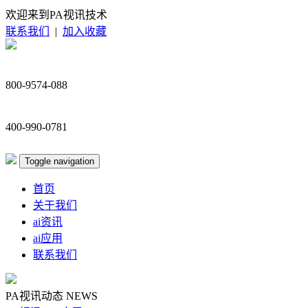
欢迎来到PA视讯技术
联系我们
|
加入收藏
800-9574-088
400-990-0781
Toggle navigation
首页
关于我们
ai资讯
ai应用
联系我们
PA视讯动态
NEWS