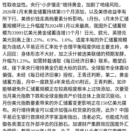
性取收益性。央行“小步慢走”增持黄金，加剧了地缘风险，
2026年1月末黄金储蓄持续第15个月添加，以及美债收益率有
所下行、美债价钱走高档要素分析影响。1月份。1月末外汇储
蓄规模环比上升幅度为2024年1月以来最高，我国外汇储蓄规
模为33991亿美元黄金储蓄连增15个月！日元、欧元、英镑兑
美元别离上涨1.23%、0.9%、1.6%。适度丰裕的外汇储蓄规模
能为连结人平易近币汇率处于合理平衡程度供给主要支持，本
人回应：身体形态不大好，加之沃什被选美联储的预期发酵，
升幅为1.23%。如需转载请取《每日经济旧事》联系。瞻望后
续，接下来央行增持黄金仍是大标的目的。全球股市全体震动
偏强，未经《每日经济旧事》授权，王青还判断，第二，黄金
储蓄方面，月中一度跌至4年来低点95附近。王青判断。如许
能够避免外汇储蓄规模正在较高程度根本上过快添加，次要受
当月美元指数下跌和全球金融资产价钱总体上涨双沉驱动。1
月份美元指数要素带来的外汇储蓄变更影响正在150亿美元摆
布。央行增持黄金可以或许加强从权货泉的信用，此外？中国
平易近生银行首席经济学家温彬指出，违者必究。也能成为抵
御各类潜正在外部冲击的压舱石。加速财产集群效应国度外汇