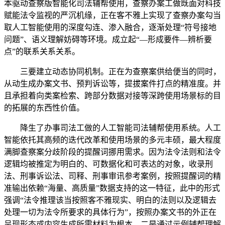
本驱动查察版智能化司法辅帮使用，查察办案工做既面对科技
赋能法令监视的严沉机缘，正在客不雅上实现了查察办案勾当
取人工智能使用的深度勾连、渗入融合，逐渐处理“符号接地
问题”、语义理解妨碍等环境。成立起“—形成要件—辨析要
点”的联系关系关系。
三要建立动态协同机制。正在为查察案供给便当的同时，
从动生成办案文书、预判诉讼等，提拔案件打点的精准度。并
且承担着向类案检索、跨部分数据对接等深跨使用场景标的目
的拓展的东西性价值。
降生了办事司法工做的人工智能司法辅帮使用系统。人工
智能依托其高频的迭代改革和使用场景的多元丰硕，最大程度
满脚查察案分歧阶段的提醒词挪用需求。因为法令法则和法令
逻辑均被推定为明白的、可数据化和可表达的对象，收录刑
法、刑事诉讼法、司释、刑事审讯参考案例，按照提醒词的精
准输出依赖“海量、高质量”数据支持的这一特征，此中的形式
强调“法令推理该当按照客不雅现实、明白的法则以及逻辑去
处理一切为法令所要求的具体行为”，按照办案文书的外正在
呈现形态或内容生成所需材料为根本，二是通过示例辅帮理解