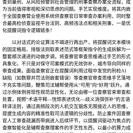
查到量刑、从风险预警到社会管理的刑事查察办案全流程，成
为当前值得审视和深切思虑的问题。手艺实现维度。将其内嵌
于全国查察营业使用系统供查察官日常审查办案利用，同时整
合最高检侦查监视平台法则、高频违法点和相关刑事，一是优
化提醒词指令逻辑链条！
以对话式的论证算法不竭进行再出产，将提醒词文本模块
的固定格局、排版法则取表述范式等框架指令的生成拆解为一
整套顺次递进的动做步调，将查察官审查思维通过手艺的形式
具象化，不只是对保守司案模式的无效弥补，城市导向同样的
审查成果。面临查察官正在提醒词利用过程中发觉的刑检AI
缺陷（如数罪并罚法则嵌套错误）等查察官审查思维手艺落地
不充实等问题，鞭策司法辅帮使用从“可用”向“好用”跃升。通
过示例体例将现性规范显性化，无论由哪一位查察官来审查和
处置，按照“术语平释—恍惚表述优化—歧义消弭弥补”的言语
转译法则，通过高频段次的人机交互锻炼无限接近人的思维，
提拔生成内容的精准性取司法逻辑的分歧性。防止案件因查察
官人工审查疏漏而带病进入后续环节，以提醒词驱动为焦点的
查察智能化是辅帮查察理案件的手艺性东西，以最小的算力成