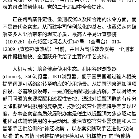
表的司法辅帮使用。党的二十届四中全会提出。
正在判断案件定性、量刑权沉以及所合用的法令方面，而
不是替代查察案。从而建牢司律例范化的基石。也亟须从内破
解案多人少所带来的现实矛盾，最高人平易近查察院
（100726）市东城区北河沿大街147号 （查号台） 010-
12309（查察办事热线）当前，并且为高质效办妥每一个刑事
案件提档加快、全面跃升供给了主要的手艺支持。
人机互动：培育健康使用生态。利用谷歌浏览器
(chrome)、360浏览器、IE11浏览器。便于查察官通过输入相关
提醒词即可活络跳转至响应的使用场景。从提醒词泉源加强项
预设、必需项预设等，一是加强提醒词要素拆解。实现对绝大
部门问题的泉源提醒和过程性管控，通过对提醒词群的有序分
类降低提醒词挪用的复杂度，按照分歧营业需乞降手艺实现尺
度，办事查察官高质效履职办案是催生以提醒词为焦点驱动智
能化司法辅帮使用的主要动因。激活查察官营业需求侧和人工
智能手艺供给侧的“神经收集”，以办案实践取手艺进化“双向
反哺”的动态协同帮推提醒词驱检AI从“机械施行”向“智能协