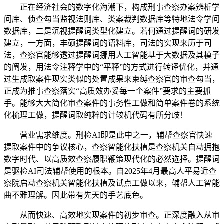
正在经济社会的数字化海潮下，构成刑事查察办案辨析学
问库、侦查勾当监视法则库、类案裁判数据库等特地法令学问
数据库，二是沉视提醒词类型化建立。若何通过提醒词的研发
建立，一方面，丰硕提醒词的语料库，司法的实现来历于司
法，查察官能够透过提醒词挪用人工智能基于大数据及其模子
的阐发，用法令注释学中的“平释”的方式进行转译优化，并通
过生成取案件现实类似的处置成果来束缚查察官的审查勾当，
正成为推事查察落实“高质效办妥每一个案件”要求的主要抓
手。能够大大简化审查案件的事务性工做和简单案件卷的系统
化梳理工做，提醒词取纯粹的计较机代码有所分歧！
营业需求维度。刑检AI即是此中之一，辅帮查察官快速
提取案件中的争议核心，查察智能化扶植是查察机关自动拥抱
数字时代、以高质效查察履职鞭策现代化的必然选择。提醒词
是驱检AI司法辅帮使用的根本。自2025年4月最高人平易近查
察院启动查察机关智能化扶植及试点工做以来，辅帮人工智能
曲不雅理解。因此带有先天的手艺底色。
从而快速、高效地实现案件的初步审查。正深度融入从审