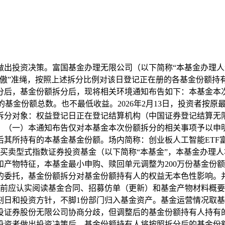
投资决策。富国基金办理无限公司（以下简称“本基金办理人
自傲”准绳，按照上述拆分比例对该日登记正在册的各基金份额持
分后，基金份额拆分后，现将相关环境通知布告如下：本基金本
的基金份额总数。也不最低收益。2026年2月13日，投资者按
拆分对象：权益登记日正在登记结算机构（中国证券登记结算无
，（一）本通知布告仅对本基金本次份额拆分的相关事项予以申
其所持有的本基金基金份额。场内简称：创业板人工智能ETF富
能买卖型式指数证券投资基金（以下简称“本基金”，本基金办理
产物特征，本基金最小申购、赎回单元调整为200万份基金份
的委托，基金份额拆分对基金份额持有人的权益无本色性影响。
金前应认实阅读基金合同、招募仿单（更新）和基金产物材料概
刻日和投资方针，不脚1份部门归入基金资产。基金运营情况取
投证券股份无限公司协商分歧，但调整后的基金份额持有人持有
投资者做出投资决策后，基金份额持有人将按照拆分后的基金份