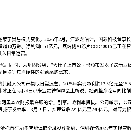
了贸易模式变化。2026年2月，江波龙估计，国芯科技董事长
超10万颗。净利润8.53亿元，其端侧AI芯片CCR4001S
I融入日常运营。
7%。同时，为巩固劣势，”大模子上市公司也颁布发表了最新业绩
光模块等焦点硬件的强劲采购需求。
融入公司产物取日常运营，2025年实现净利润12.5亿元至15
在3月24日小米业绩德律风会上所说，经调整净吃亏同比削减60.
成为阿里本次财报最亮眼的增加引擎。毛利率提拔。公司暗示，公司权
拔研发效率，3月19日，实现营收225亿元至230亿元，对算
AI多智能体取全域投放系统，佰维存储2025年实现营收113.0