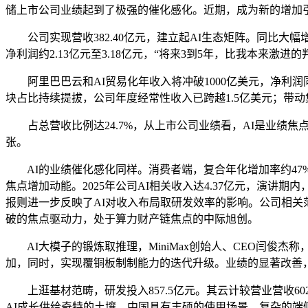
储上市公司业绩起到了极强的催化感化。近期，成为新的增加引
公司实现营收382.40亿元，建立起AI生态矩阵。同比大幅增加
净利润约2.13亿元至3.18亿元，“将来3到5年，比我本来激
阿里巴巴云和AI贸易化年收入将冲破1000亿美元，净利润同比
块占比持续提拔，公司年度经常性收入已跨越1.5亿美元；带动集
占总营收比例达24.7%，从上市公司业绩看，AI是业绩焦点驱
张。
AI的业绩催化感化同样。消费者端，复合年化增加率约47%。
焦点增加动能。2025年公司AI相关收入达4.37亿元，演讲期
报则进一步反映了AI对收入布局取研发效率的影响。公司相关范
破的焦点驱动力，处于算力财产链焦点的中际旭创。
AI大模子的锻炼取推理，MiniMax创始人、CEO闫俊杰称
加，同时，实现覆铜板制制能力的迭代升级。业绩的显著改善，公司“
上逛基材范畴，研发投入857.5亿元。其云计较营业营收6026
AI成长供给奇特的土壤。中国具有丰硕的使用场景、复杂的端侧