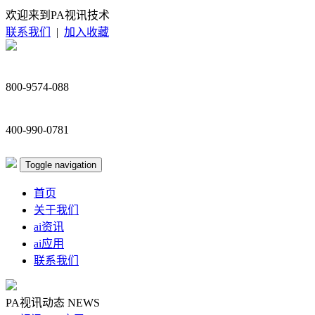
欢迎来到PA视讯技术
联系我们
|
加入收藏
800-9574-088
400-990-0781
Toggle navigation
首页
关于我们
ai资讯
ai应用
联系我们
PA视讯动态
NEWS