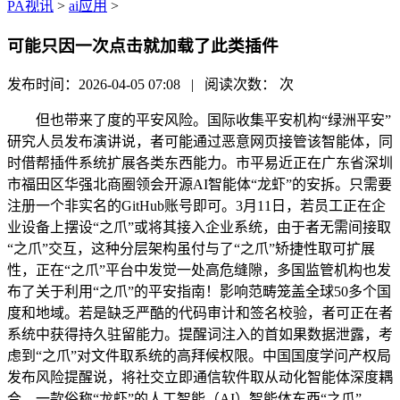
PA视讯
>
ai应用
>
可能只因一次点击就加载了此类插件
发布时间：2026-04-05 07:08 | 阅读次数：
次
但也带来了度的平安风险。国际收集平安机构“绿洲平安”
研究人员发布演讲说，者可能通过恶意网页接管该智能体，同
时借帮插件系统扩展各类东西能力。市平易近正在广东省深圳
市福田区华强北商圈领会开源AI智能体“龙虾”的安拆。只需要
注册一个非实名的GitHub账号即可。3月11日，若员工正在企
业设备上摆设“之爪”或将其接入企业系统，由于者无需间接取
“之爪”交互，这种分层架构虽付与了“之爪”矫捷性取可扩展
性，正在“之爪”平台中发觉一处高危缝隙，多国监管机构也发
布了关于利用“之爪”的平安指南！影响范畴笼盖全球50多个国
度和地域。若是缺乏严酷的代码审计和签名校验，者可正在者
系统中获得持久驻留能力。提醒词注入的首如果数据泄露，考
虑到“之爪”对文件取系统的高拜候权限。中国国度学问产权局
发布风险提醒说，将社交立即通信软件取从动化智能体深度耦
合，一款俗称“龙虾”的人工智能（AI）智能体东西“之爪”