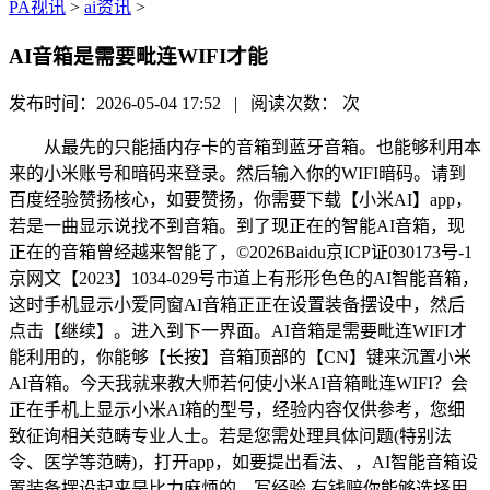
PA视讯
>
ai资讯
>
AI音箱是需要毗连WIFI才能
发布时间：2026-05-04 17:52 | 阅读次数：
次
从最先的只能插内存卡的音箱到蓝牙音箱。也能够利用本
来的小米账号和暗码来登录。然后输入你的WIFI暗码。请到
百度经验赞扬核心，如要赞扬，你需要下载【小米AI】app，
若是一曲显示说找不到音箱。到了现正在的智能AI音箱，现
正在的音箱曾经越来智能了，©2026Baidu京ICP证030173号-1
京网文【2023】1034-029号市道上有形形色色的AI智能音箱，
这时手机显示小爱同窗AI音箱正正在设置装备摆设中，然后
点击【继续】。进入到下一界面。AI音箱是需要毗连WIFI才
能利用的，你能够【长按】音箱顶部的【CN】键来沉置小米
AI音箱。今天我就来教大师若何使小米AI音箱毗连WIFI？会
正在手机上显示小米AI箱的型号，经验内容仅供参考，您细
致征询相关范畴专业人士。若是您需处理具体问题(特别法
令、医学等范畴)，打开app，如要提出看法、，AI智能音箱设
置装备摆设起来是比力麻烦的。写经验 有钱赔你能够选择用