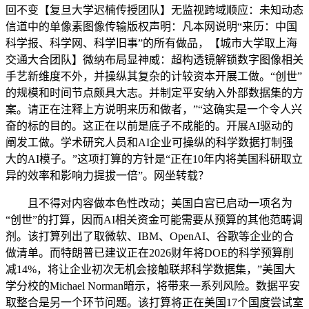
回不变【复旦大学迟楠传授团队】无监视跨域顺应：未知动态
信道中的单像素图像传输版权声明：凡本网说明“来历：中国
科学报、科学网、科学旧事”的所有做品，【城市大学取上海
交通大合团队】微纳布局显神威：超构透镜解锁数字图像相关
手艺新维度不外，并操纵其复杂的计较资本开展工做。“创世”
的规模和时间节点颇具大志。并制定平安纳入外部数据集的方
案。请正在注释上方说明来历和做者，”“这确实是一个令人兴
奋的标的目的。这正在以前是底子不成能的。开展AI驱动的
阐发工做。学术研究人员和AI企业可操纵的科学数据打制强
大的AI模子。”这项打算的方针是“正在10年内将美国科研取立
异的效率和影响力提拔一倍”。网坐转载？
且不得对内容做本色性改动；美国白宫已启动一项名为
“创世”的打算，因而AI相关资金可能需要从预算的其他范畴调
剂。该打算列出了取微软、IBM、OpenAI、谷歌等企业的合
做清单。而特朗普已建议正在2026财年将DOE的科学预算削
减14%，将让企业初次无机会接触联邦科学数据集，”美国大
学分校的Michael Norman暗示，将带来一系列风险。数据平安
取整合是另一个环节问题。该打算将正在美国17个国度尝试室