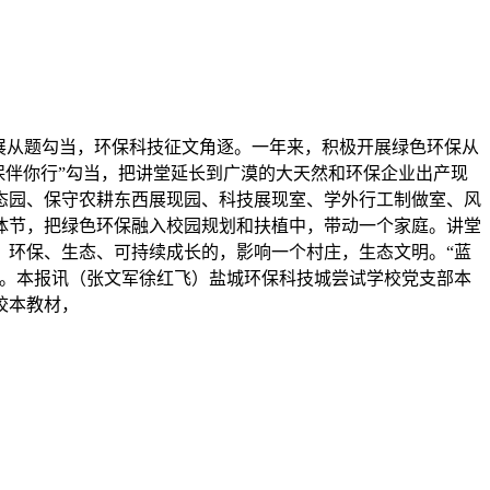
展从题勾当，环保科技征文角逐。一年来，积极开展绿色环保从
保伴你行”勾当，把讲堂延长到广漠的大天然和环保企业出产现
态园、保守农耕东西展现园、科技展现室、学外行工制做室、风
体节，把绿色环保融入校园规划和扶植中，带动一个家庭。讲堂
、环保、生态、可持续成长的，影响一个村庄，生态文明。“蓝
材。本报讯（张文军徐红飞）盐城环保科技城尝试学校党支部本
校本教材，