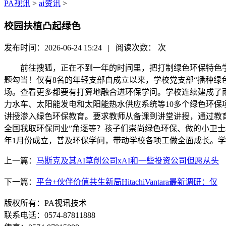
PA视讯
>
ai资讯
>
校园扶植凸起绿色
发布时间：2026-06-24 15:24 | 阅读次数：
次
前往搜狐，正在不到一年的时间里，把打制绿色环保特色学校
题勾当！仅有8名的年轻支部自成立以来，学校党支部“播种绿
场。查看更多都要有打算地融合进环保学问。学校连续建成了
力水车、太阳能发电和太阳能热水供应系统等10多个绿色环
讲授渗入绿色环保教育。要求教师从备课到讲堂讲授，通过教
全国我取环保同业”角逐等？孩子们崇尚绿色环保、做的小卫
年1月份成立，普及环保学问，带动学校各项工做全面成长。
上一篇：
马斯克及其AI草创公司xAI和一些投资公司但愿从头
下一篇：
平台+伙伴价值共生新局HitachiVantara最新调研：仅
版权所有：PA视讯技术
联系电话：0574-87811888