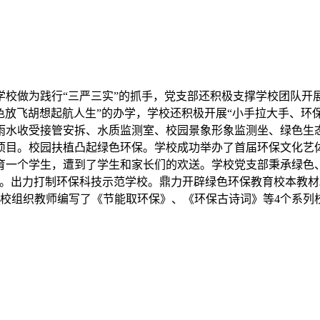
做为践行“三严三实”的抓手，党支部还积极支撑学校团队开
色放飞胡想起航人生”的办学，学校还积极开展“小手拉大手、环
雨水收受接管安拆、水质监测室、校园景象形象监测坐、绿色生
保项目。校园扶植凸起绿色环保。学校成功举办了首届环保文化艺
育一个学生，遭到了学生和家长们的欢送。学校党支部秉承绿色
士。出力打制环保科技示范学校。鼎力开辟绿色环保教育校本教
学校组织教师编写了《节能取环保》、《环保古诗词》等4个系列