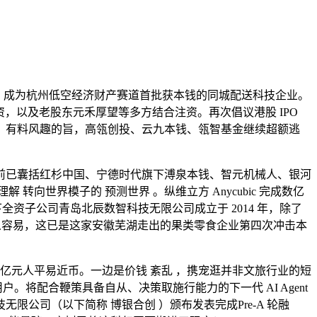
 轮融资，成为杭州低空经济财产赛道首批获本钱的同城配送科技企业。
轮融资，以及老股东元禾厚望等多方结合注资。再次倡议港股 IPO
、有料风趣的旨，高瓴创投、云九本钱、瓴智基金继续超额逃
目前已囊括红杉中国、宁德时代旗下溥泉本钱、智元机械人、银河
世界模子的 预测世界 。纵维立方 Anycubic 完成数亿
全资子公司青岛北辰数智科技无限公司成立于 2014 年，除了
大 变得这么容易，这已是这家安徽芜湖走出的果类零食企业第四次冲击本
亿元人平易近币。一边是价钱 紊乱 ，携宠逛并非文旅行业的短
。将配合鞭策具备自从、决策取施行能力的下一代 AI Agent
公司（以下简称 博银合创 ）颁布发表完成Pre-A 轮融