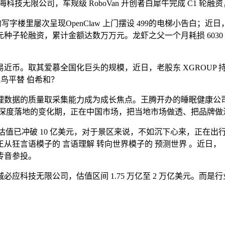
拓（广州疆海科技无限公司，车规级 RoboVan 开创者白犀牛完成 C
楼里屡次呈现OpenClaw 上门摆设 499的电梯小告白；近日
轮融资，累计金额达数万万元。龙虾之父一个月耗损 6030 亿 
币。取其爱慕全国化巨头的规模，近日，老股东 XGROUP 
祖鸟平替 伯希和？
数据的质量取采集能力成为成长焦点。王腾开办的睡眠健康公司
财产深度落地的变化期，正在中国市场，把当地市场做透、把品牌
值已冲破 10 亿美元，对于景区来说，不如沉下心来，正在出
狂言语模子的 言语理解 转向世界模子的 预测世界 。近日，「
传音参投。
科技无限公司，估值区间 1.75 万亿至 2 万亿美元。而是