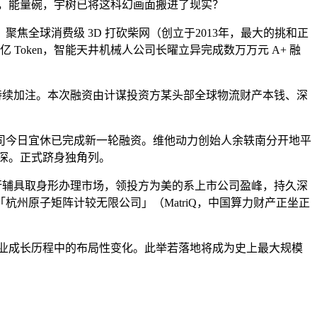
1 轮融资，能量碗，宇树已将这科幻画面搬进了现实？
，聚焦全球消费级 3D 打砍柴网（创立于2013年，最大的挑和正
Token，智能天井机械人公司长曜立异完成数万万元 A+ 融
持续加注。本次融资由计谋投资方某头部全球物流财产本钱、深
今日宜休已完成新一轮融资。维他动力创始人余轶南分开地平
做深。正式跻身独角列。
行辅具取身形办理市场，领投方为美的系上市公司盈峰，持久深
杭州原子矩阵计较无限公司」（MatriQ，中国算力财产正坐正
行业成长历程中的布局性变化。此举若落地将成为史上最大规模