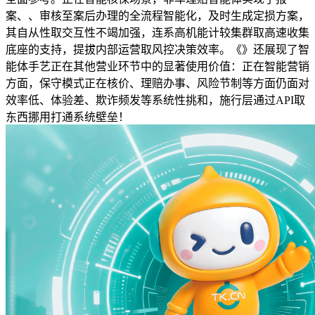
案、、审核至案后办理的全流程智能化，及时生成定损方案，
其自从性取交互性不竭加强，连系高机能计较集群取高速收集
底座的支持，提拔内部运营取风控决策效率。《》还展现了智
能体手艺正在其他营业环节中的显著使用价值：正在智能营销
方面，保守模式正在核价、理赔办事、风险节制等方面仍面对
效率低、体验差、欺诈频发等系统性挑和，施行层通过API取
东西挪用打通系统壁垒！