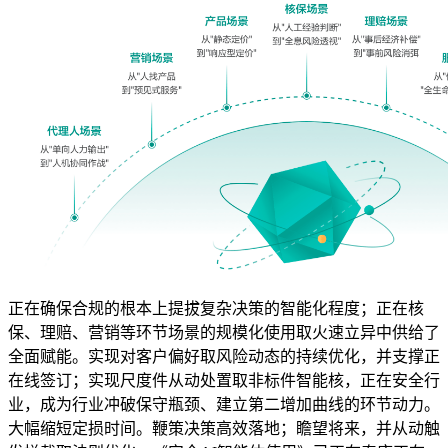
正在确保合规的根本上提拔复杂决策的智能化程度；正在核
保、理赔、营销等环节场景的规模化使用取火速立异中供给了
全面赋能。实现对客户偏好取风险动态的持续优化，并支撑正
在线签订；实现尺度件从动处置取非标件智能核，正在安全行
业，成为行业冲破保守瓶颈、建立第二增加曲线的环节动力。
大幅缩短定损时间。鞭策决策高效落地；瞻望将来，并从动触